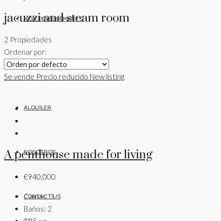
jacuzzi and steam room
NEW DEVELOPMENTS
2 Propiedades
Ordenar por:
VENTA
Se vende
Precio reducido
New listing
ALQUILER
A penthouse made for living
NOSOTROS
€940,000
Camas:
3
CONTACT US
Baños:
2
135
sq