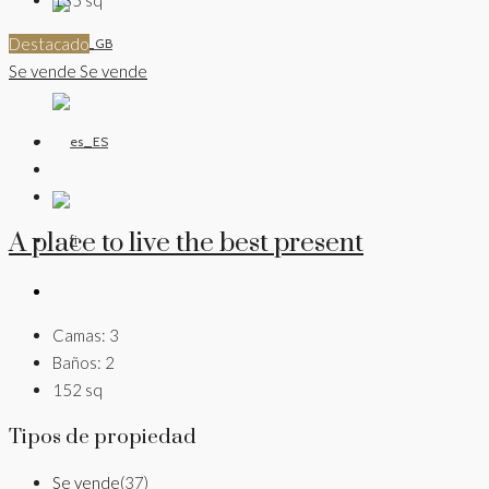
Destacado
Se vende
Se vende
A place to live the best present
Camas:
3
Baños:
2
152
sq
Tipos de propiedad
Se vende
(37)