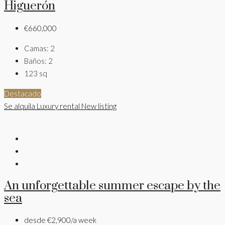
Higuerón
€660,000
Camas:
2
Baños:
2
123
sq
Destacado
Se alquila
Luxury rental
New listing
An unforgettable summer escape by the
sea
desde
€2,900/a week