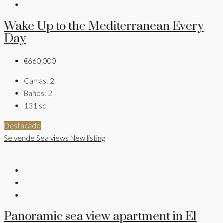
Wake Up to the Mediterranean Every
Day
€660,000
Camas:
2
Baños:
2
131
sq
Destacado
Se vende
Sea views
New listing
Panoramic sea view apartment in El