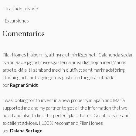
- Traslado privado
- Excursiones
Comentarios
Pilar Homes hjälper mig att hyra ut min lägenhet i Calahonda sedan
två år. Både jag och hyresgästerna är väldigt nöjda med Marias
arbete, då allt i samband med in o utflytt samt marknadsföring,
städning och mottagningen av gästerna fungerar utmärkt.
por
Ragnar Smidt
I was looking for to invest in a new property in Spain and Maria
supported me and my partner to get all the information that we
need and also to find the perfect place for us. Great service and
excellent advices. I 100% recommend Pilar Homes
por
Daiana Sertage