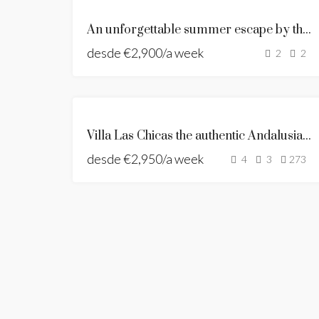
DESTACADO
SE
An unforgettable summer escape by the sea
ALQUILA
desde
€2,900/a week
LUXURY
2
2
RENTAL
NEW
LISTING
ANDALUSIAN
Villa Las Chicas the authentic Andalusian retreat
STYLE VILLA
desde
€2,950/a week
SE ALQUILA
4
3
273
HOLIDAY
HOME