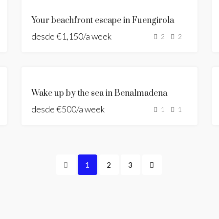
DESTACADO
SE
Your beachfront escape in Fuengirola
ALQUILA
desde
€1,150/a week
HOLIDAY
2
2
RENT
NEW
LISTING
SE
Wake up by the sea in Benalmadena
ALQUILA
desde
€500/a week
HOLIDAY
1
1
RENT
1
2
3