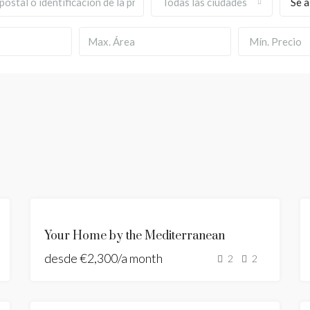
Todas las ciudades
Se a
Mín. Precio
DESTACADO
SE
Your Home by the Mediterranean
ALQUILA
desde
€2,300/a month
NUEVO
2
2
LISTADO
SE
ALQUILA