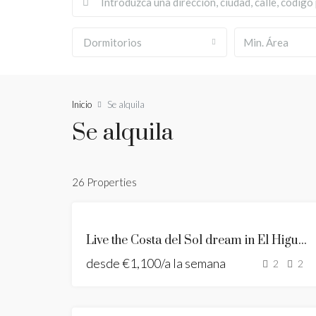
Dormitorios
Inicio
Se alquila
Se alquila
26 Properties
DESTACADO
SE
Live the Costa del Sol dream in El Higueron
ALQUILA
desde
€1,100/a la semana
HOLIDAY
2
2
HOME