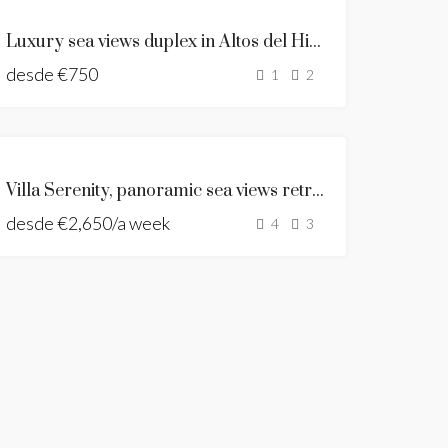
SE
Luxury sea views duplex in Altos del Higueron
ALQUILA
desde
€750
HOLIDAY
1
2
RENT
HOLIDAY
HOME
ANDALUSIAN
NEW
Villa Serenity, panoramic sea views retreat in La Capellania
STYLE VILLA
LISTING
desde
€2,650/a week
SE ALQUILA
4
3
NEW LISTING