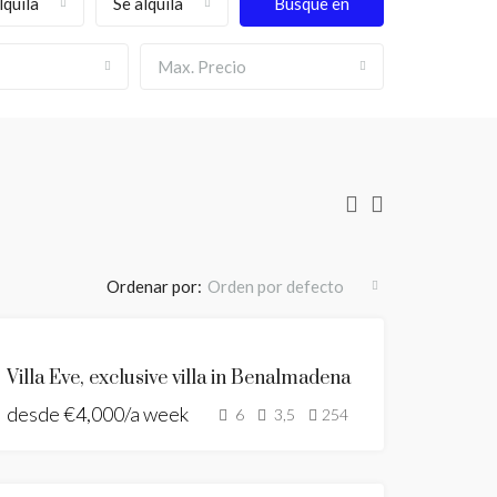
lquila
Se alquila
Busque en
Max. Precio
Ordenar por:
Orden por defecto
DESTACADO
SE
Villa Eve, exclusive villa in Benalmadena
ALQUILA
desde
€4,000/a week
HOLIDAY
6
3,5
254
HOME