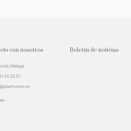
cto con nosotros
Boletín de noticias
rola, Málaga
91 65 52 01
@pilarhomes.es
nos