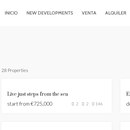
INICIO
NEW DEVELOPMENTS
VENTA
ALQUILER
28 Properties
NUEVA
Live just steps from the sea
CONSTRUCCIÓN
start from
PANORAMIC
€725,000
d
2
2
146
SEAS VIEWS