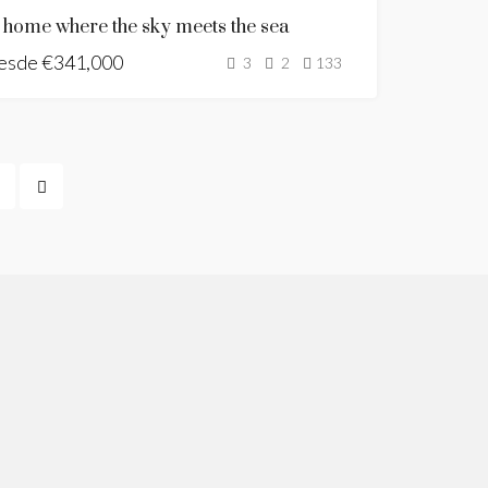
BUILDING
 home where the sky meets the sea
LICENSE
esde
€341,000
GRANTED
3
2
133
NUEVA
CONSTRUCCIÓN