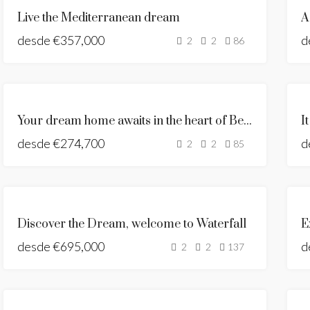
DESTACADO
NUEVA
Live the Mediterranean dream
A
CONSTRUCCIÓN
desde
€357,000
d
2
2
86
DESTACADO
LAST UNIT
Your dream home awaits in the heart of Benalmadena
I
NUEVA
desde
€274,700
CONSTRUCCIÓN
d
2
2
85
NUEVA
Discover the Dream, welcome to Waterfall
E
CONSTRUCCIÓN
desde
€695,000
BUILDING
d
2
2
137
LICENSE
GRANTED
DESTACADO