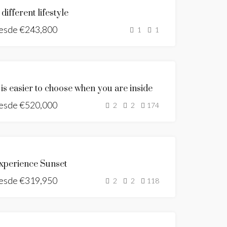
DESTACADO
NUEVA
 different lifestyle
CONSTRUCCIÓN
esde
€243,800
BUILDING
1
1
LICENSE
GRANTED
NUEVA
t is easier to choose when you are inside
CONSTRUCCIÓN
esde
€520,000
BUILDING
2
2
174
LICENSE
GRANTED
DESTACADO
NUEVA
xperience Sunset
CONSTRUCCIÓN
esde
€319,950
UNDER
2
2
118
CONSTRUCTION
DESTACADO