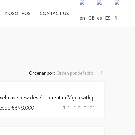
NOSOTROS
CONTACT US
Ordenar por:
Orden por defecto
DESTACADO
NUEVA
Exclusive new development in Mijas with panoramic sea views
CONSTRUCCIÓN
esde
€698,000
BUILDING
2
2
125
LICENSE
GRANTED