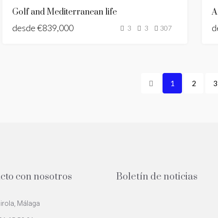
NUEVA
Golf and Mediterranean life
A
CONSTRUCCIÓN
desde
€839,000
NUEVO LISTADO
d
3
3
307
1
2
3
cto con nosotros
Boletín de noticias
rola, Málaga