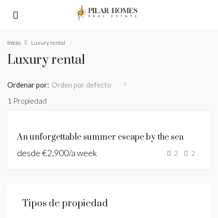
Inicio
Luxury rental
Luxury rental
Ordenar por:
Orden por defecto
1 Propiedad
DESTACADO
SE
An unforgettable summer escape by the sea
ALQUILA
desde
€2,900/a week
LUXURY
2
2
RENTAL
NEW
LISTING
Tipos de propiedad