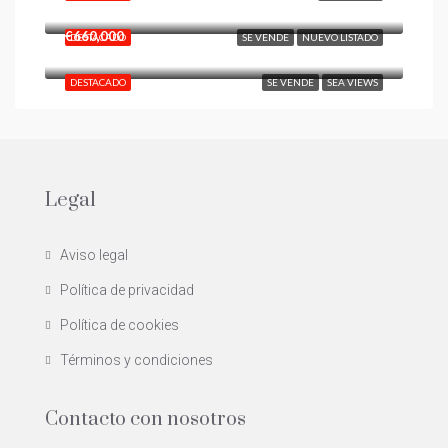
Benalmadena Pueblo
€660,000
DESTACADO
SE VENDE
NUEVO LISTADO
DESTACADO
SE VENDE
SEA VIEWS
Legal
Aviso legal
Política de privacidad
Política de cookies
Términos y condiciones
Contacto con nosotros