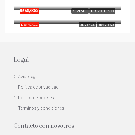
Benalmadena Pueblo
€660,000
DESTACADO
SE VENDE
NUEVO LISTADO
DESTACADO
SE VENDE
SEA VIEWS
Legal
Aviso legal
Política de privacidad
Política de cookies
Términos y condiciones
Contacto con nosotros