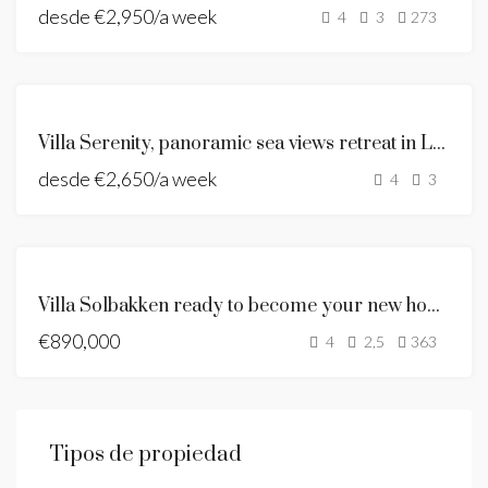
desde
€2,950/a week
SE ALQUILA
4
3
273
HOLIDAY
HOME
ANDALUSIAN
Villa Serenity, panoramic sea views retreat in La Capellania
STYLE VILLA
desde
€2,650/a week
SE ALQUILA
4
3
NEW LISTING
DESTACADO
ANDALUSIAN
Villa Solbakken ready to become your new home
STYLE VILLA
€890,000
SE VENDE
4
2,5
363
Tipos de propiedad