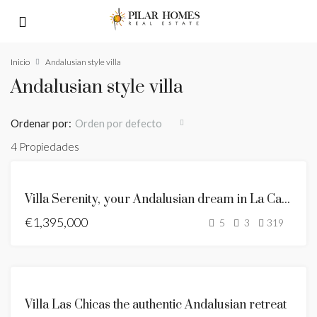
Inicio
Andalusian style villa
Andalusian style villa
Ordenar por:
Orden por defecto
4 Propiedades
ANDALUSIAN
Villa Serenity, your Andalusian dream in La Capellania
STYLE VILLA
€1,395,000
SE VENDE
5
3
319
NEW LISTING
ANDALUSIAN
Villa Las Chicas the authentic Andalusian retreat
STYLE VILLA