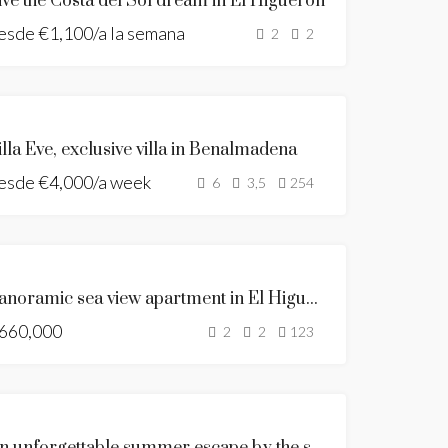
ive the Costa del Sol dream in El Higueron
ALQUILA
esde
€1,100/a la semana
HOLIDAY
2
2
HOME
DESTACADO
SE
illa Eve, exclusive villa in Benalmadena
ALQUILA
esde
€4,000/a week
HOLIDAY
6
3,5
254
HOME
DESTACADO
SE
Panoramic sea view apartment in El Higuerón
VENDE
660,000
SEA
2
2
123
VIEWS
NEW
LISTING
DESTACADO
SE