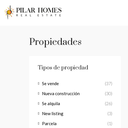
Propiedades
Tipos de propiedad
Se vende
(37)
Nueva construcción
(30)
Se alquila
(26)
New listing
(3)
Parcela
(1)