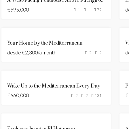
A West-Facing Penthouse Above Fuengirola
L
VENDE
€595,000
NUEVO
d
1
1
79
LISTADO
SEA
VIEWS
DESTACADO
SE
BRAND
Your Home by the Mediterranean
V
ALQUILA
NEW
desde
€2,300/a month
NUEVO
d
2
2
LISTADO
SE
ALQUILA
DESTACADO
SE
Wake Up to the Mediterranean Every Day
VENDE
€660,000
NUEVO
€
2
2
131
LISTADO
OFERTA
SE