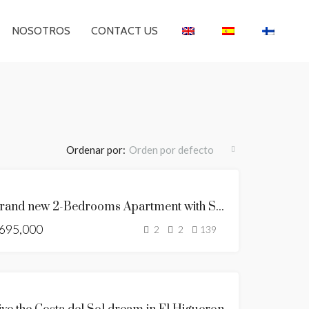
NOSOTROS
CONTACT US
Ordenar por:
Orden por defecto
SE
Brand new 2-Bedrooms Apartment with Sea & Mountain Views
VENDE
695,000
SEA
2
2
139
VIEWS
BRAND
NEW
DESTACADO
SE