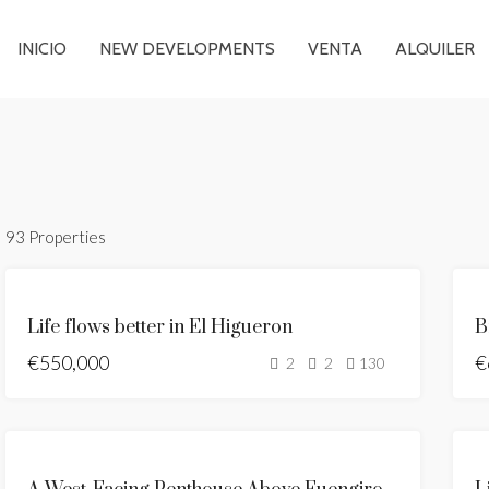
INICIO
NEW DEVELOPMENTS
VENTA
ALQUILER
93 Properties
SE
Life flows better in El Higueron
VENDE
€550,000
NUEVO
€
2
2
130
LISTADO
SE
VENDE
SE