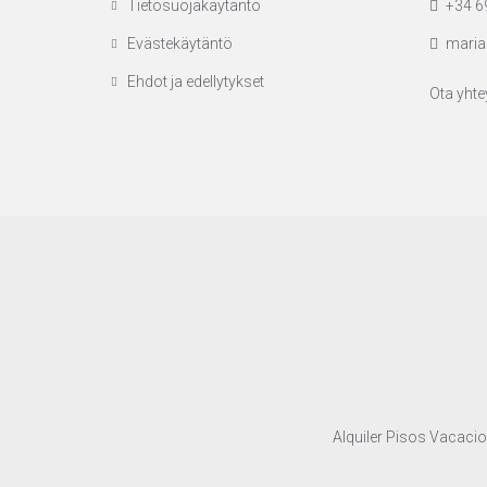
Tietosuojakäytäntö
+34 6
Evästekäytäntö
maria
Ehdot ja edellytykset
Ota yhte
Alquiler Pisos Vacacio