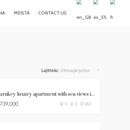
NA
MEISTÄ
CONTACT US
Lajittelu:
Oletusjärjestys
MYYTÄVÄNÄ
Turnkey luxury apartment with sea views in Benalmádena
KUUMA
739,000
TARJOUS
3
2
161