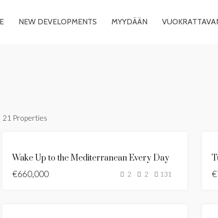
E
NEW DEVELOPMENTS
MYYDÄÄN
VUOKRATTAVA
21 Properties
ESITTELYSSÄ
MYYTÄVÄNÄ
Wake Up to the Mediterranean Every Day
UUSI LISTAUS
€660,000
KUUMA
€
2
2
131
TARJOUS