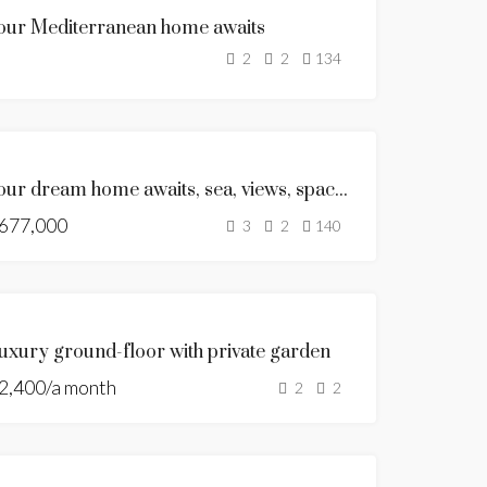
MYYTÄVÄNÄ
our Mediterranean home awaits
MYYTY
2
2
134
ESITTELYSSÄ
MYYTÄVÄNÄ
Your dream home awaits, sea, views, space & style
ALENNETTU
677,000
HINTA
3
2
140
KUUMA
TARJOUS
ESITTELYSSÄ
VUOKRATAAN
uxury ground-floor with private garden
SHORT TERM
2,400/a month
RENTAL
2
2
ESITTELYSSÄ