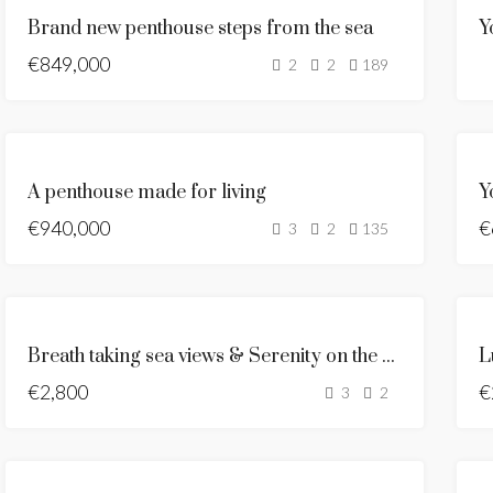
BRAND NEW
Brand new penthouse steps from the sea
Y
MYYTÄVÄNÄ
€849,000
KUUMA
2
2
189
TARJOUS
MYYTÄVÄNÄ
A penthouse made for living
ALENNETTU
€940,000
HINTA
NEW
€
3
2
135
LISTING
ESITTELYSSÄ
RENTED
Breath taking sea views & Serenity on the Costa del Sol
L
€2,800
€
3
2
ESITTELYSSÄ