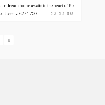
VIIMEINEN
Your dream home awaits in the heart of Benalmadena
YKSIKKÖ
soitteesta
UUSI
€274,700
2
2
85
KEHITYS