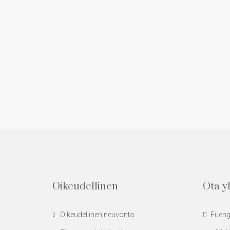
Oikeudellinen
Ota y
Oikeudellinen neuvonta
Fuengi