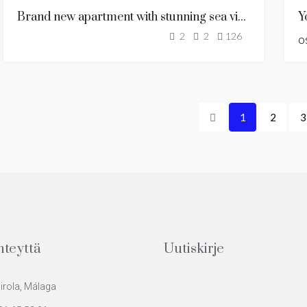
MYYTÄVÄNÄ
Brand new apartment with stunning sea views in El Higueron
MYYTY
2
2
126
o
1
2
3
hteyttä
Uutiskirje
rola, Málaga