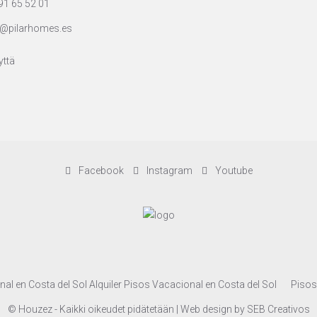
91 65 52 01
@pilarhomes.es
yttä
Facebook
Instagram
Youtube
nal en Costa del Sol Alquiler Pisos Vacacional en Costa del Sol
Pisos
© Houzez - Kaikki oikeudet pidätetään | Web design by
SEB Creativos