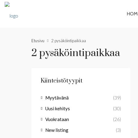
HOM
Etusivu
2 pysäköintipaikkaa
2 pysäköintipaikkaa
Kiinteistötyypit
Myytävänä
(39)
Uusi kehitys
(30)
Vuokrataan
(26)
New listing
(3)