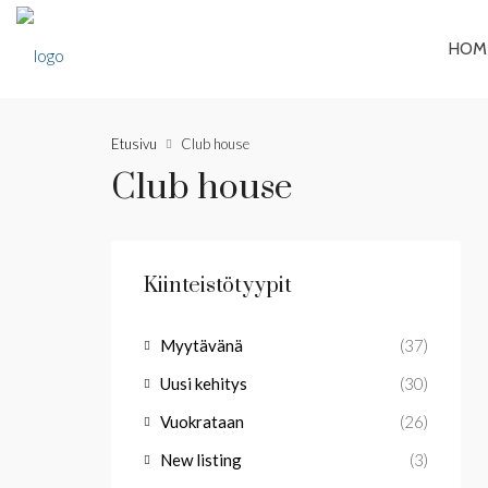
HOM
Etusivu
Club house
Club house
Kiinteistötyypit
Myytävänä
(37)
Uusi kehitys
(30)
Vuokrataan
(26)
New listing
(3)