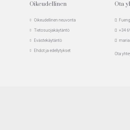
Oikeudellinen
Ota y
Oikeudellinen neuvonta
Fuengi
Tietosuojakäytäntö
+34 6
Evästekäytäntö
maria
Ehdot ja edellytykset
Ota yhte