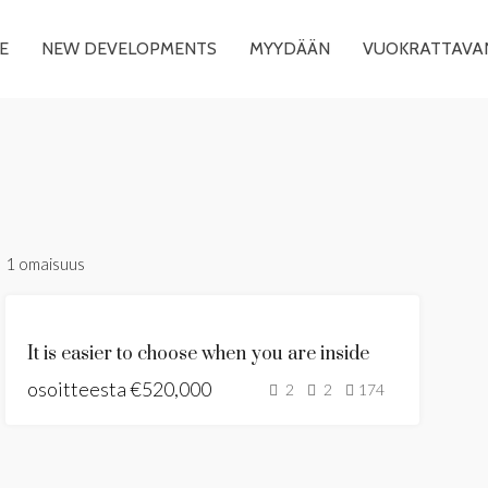
E
NEW DEVELOPMENTS
MYYDÄÄN
VUOKRATTAVA
1 omaisuus
UUSI KEHITYS
It is easier to choose when you are inside
RAKENNUSLUPA
osoitteesta
MYÖNNETTY
€520,000
2
2
174