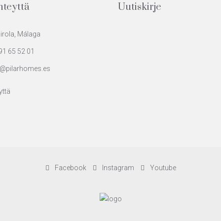
hteyttä
Uutiskirje
rola, Málaga
91 65 52 01
@pilarhomes.es
yttä
Facebook
Instagram
Youtube