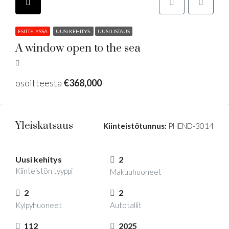
ESITTELYSSÄ
UUSI KEHITYS
UUSI LISTAUS
A window open to the sea
osoitteesta
€368,000
Yleiskatsaus
Kiinteistötunnus:
PHEND-3014
Uusi kehitys
2
Kiinteistön tyyppi
Makuuhuoneet
2
2
Kylpyhuoneet
Autotallit
112
2025