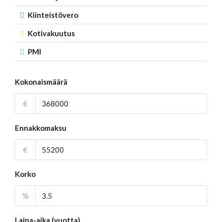
Kiinteistövero
Kotivakuutus
PMI
Kokonaismäärä
€
Ennakkomaksu
€
Korko
%
Laina-aika (vuotta)