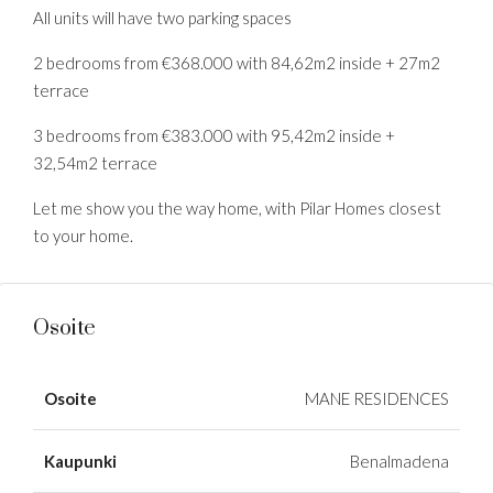
All units will have two parking spaces
2 bedrooms from €368.000 with 84,62m2 inside + 27m2
terrace
3 bedrooms from €383.000 with 95,42m2 inside +
32,54m2 terrace
Let me show you the way home, with Pilar Homes closest
to your home.
Osoite
Osoite
MANE RESIDENCES
Kaupunki
Benalmadena