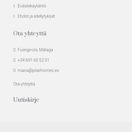
Evästekäytäntö
Ehdot ja edellytykset
Ota yhteyttä
Fuengirola, Málaga
+34 691 65 52 01
maria@pilarhomes.es
Ota yhteyttä
Uutiskirje