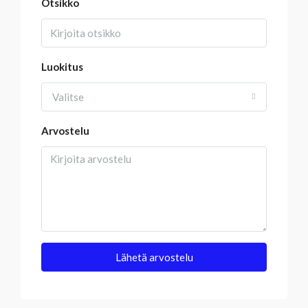
Otsikko
Luokitus
Valitse
Arvostelu
Lähetä arvostelu