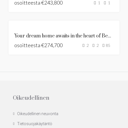
osoitteesta
MYÖNNETTY
€243,800
1
1
ESITTELYSSÄ
VIIMEINEN
Your dream home awaits in the heart of Benalmadena
YKSIKKÖ
osoitteesta
€274,700
UUSI
2
2
85
KEHITYS
Oikeudellinen
Oikeudellinen neuvonta
Tietosuojakäytäntö