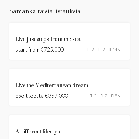
Samankaltaisia listauksia
UUSI
Live just steps from the sea
KEHITYS
start from
€725,000
PANORAMIC
2
2
146
SEAS VIEWS
ESITTELYSSÄ
UUSI
Live the Mediterranean dream
KEHITYS
osoitteesta
€357,000
2
2
86
ESITTELYSSÄ
UUSI KEHITYS
A different lifestyle
RAKENNUSLUPA