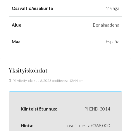
Osavaltio/maakunta
Málaga
Alue
Benalmadena
Maa
España
Yksityiskohdat
Päivitetty lokakuu 6, 2023 osoitteessa 12:44 pm
Kiinteistötunnus:
PHEND-3014
Hinta:
osoitteesta
€368,000