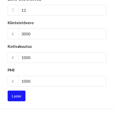
Kiinteistövero
€
Kotivakuutus
€
PMI
€
Laske