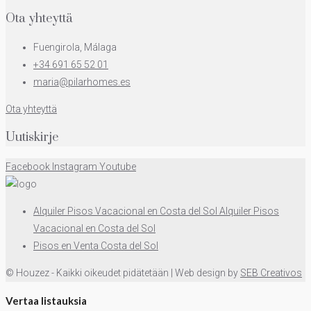
Ota yhteyttä
Fuengirola, Málaga
+34 691 65 52 01
maria@pilarhomes.es
Ota yhteyttä
Uutiskirje
Facebook
Instagram
Youtube
Alquiler Pisos Vacacional en Costa del Sol Alquiler Pisos
Vacacional en Costa del Sol
Pisos en Venta Costa del Sol
© Houzez - Kaikki oikeudet pidätetään | Web design by
SEB Creativos
Vertaa listauksia