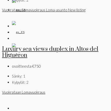
Vuokrataan
Lomavuokraus
Loma-asunto
New listing
Luxury sea views duplex in Altos del
Higueron
osoitteesta
€750
Sänky:
1
Kylpylät:
2
Vuokrataan
Lomavuokraus