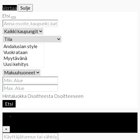
Vertaa
Sulje
Etsi
Hintaluokka
Osoitteesta
Osoitteeseen
Etsi
Kirjaudu sisään
×