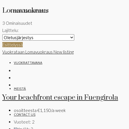
Lomavuokraus
NEW DEVELOPMENTS
3 Ominaisuudet
Lajittelu:
MYYDÄÄN
Esittelyssä
Vuokrataan
Lomavuokraus
New listing
VUOKRATTAVANA
MEISTÄ
Your beachfront escape in Fuengirola
osoitteesta
€1,150/a week
CONTACT US
Vuoteet:
2
Kylpylät:
2