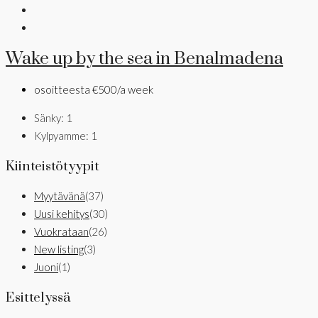
Wake up by the sea in Benalmadena
osoitteesta
€500/a week
Sänky:
1
Kylpyamme:
1
Kiinteistötyypit
Myytävänä
(37)
Uusi kehitys
(30)
Vuokrataan
(26)
New listing
(3)
Juoni
(1)
Esittelyssä