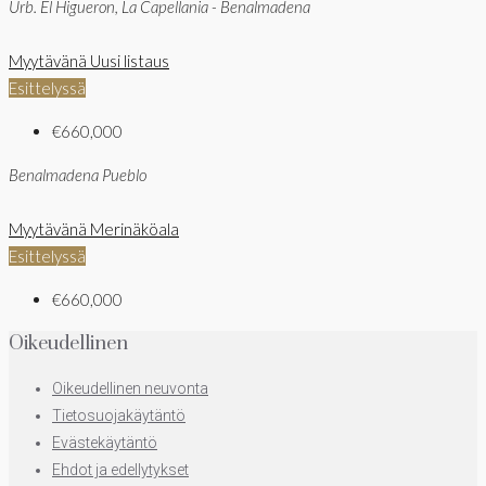
Urb. El Higueron, La Capellania - Benalmadena
Myytävänä
Uusi listaus
Esittelyssä
€660,000
Benalmadena Pueblo
Myytävänä
Merinäköala
Esittelyssä
€660,000
Oikeudellinen
Oikeudellinen neuvonta
Tietosuojakäytäntö
Evästekäytäntö
Ehdot ja edellytykset