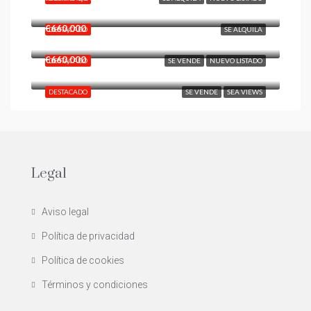
Urb. El Higueron, La Capellania - Benalmadena
€660,000
DESTACADO
SE ALQUILA
Benalmadena Pueblo
€660,000
DESTACADO
SE VENDE
NUEVO LISTADO
DESTACADO
SE VENDE
SEA VIEWS
Legal
Aviso legal
Política de privacidad
Política de cookies
Términos y condiciones