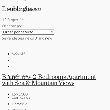
Double glass
NEW DEVELOPMENTS
12 Properties
Ordenar por:
VENTA
Se vende
Sea views
Brand new
ALQUILER
Brand new 2-Bedrooms Apartment
NOSOTROS
with Sea & Mountain Views
€695,000
CONTACT US
Camas:
2
Baños:
2