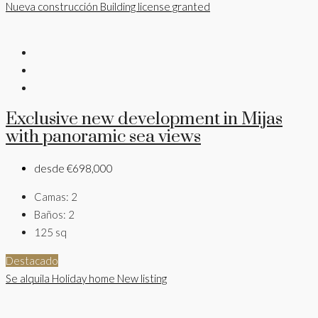
Nueva construcción
Building license granted
Exclusive new development in Mijas
with panoramic sea views
desde
€698,000
Camas:
2
Baños:
2
125
sq
Destacado
Se alquila
Holiday home
New listing