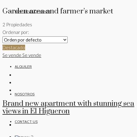
Garden area and farmer’s market
NEW DEVELOPMENTS
2 Propiedades
Ordenar por:
VENTA
Destacado
Se vende
Se vende
ALQUILER
NOSOTROS
Brand new apartment with stunning sea
views in El Higueron
CONTACT US
Camas:
2