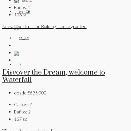
Baños:
2
126
sq
Nueva construcción
Building license granted
Discover the Dream, welcome to
Waterfall
desde
€695,000
Camas:
2
Baños:
2
137
sq