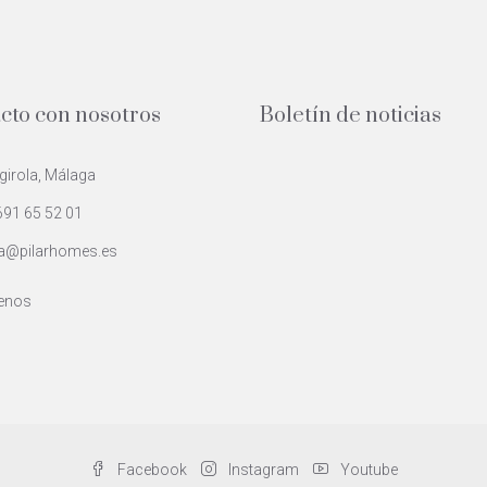
cto con nosotros
Boletín de noticias
irola, Málaga
691 65 52 01
a@pilarhomes.es
enos
Facebook
Instagram
Youtube