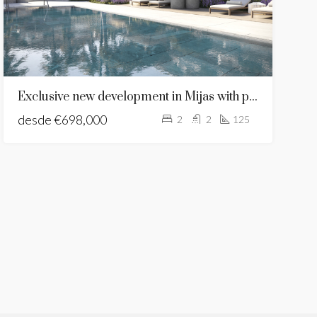
Exclusive new development in Mijas with panoramic sea views
desde
€698,000
2
2
125
ACADO
SE ALQUILA
NUEVO LISTADO
DESTACADO
SE ALQUILA
e
€2,300/a month
desde
€4,000/a week
 Hills, Benalmadena
Urb. El Higueron, La Capellania - Benalmadena