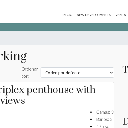
INICIO
NEW DEVELOPMENTS
VENTA
rking
T
Ordenar
por:
riplex penthouse with
 views
Camas:
3
Baños:
3
D
175
sq