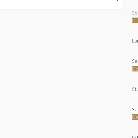
Se 
De
Lo
Se
De
St
Se 
De
Ur