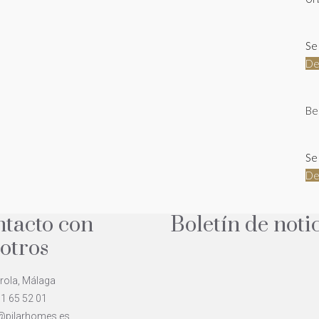
Se
De
Be
Se
De
tacto con
Boletín de noti
otros
rola, Málaga
1 65 52 01
@pilarhomes.es