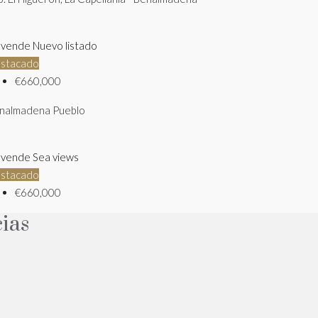
 vende
Nuevo listado
stacado
€660,000
nalmadena Pueblo
 vende
Sea views
stacado
€660,000
cias