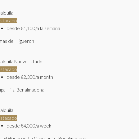
alquila
stacado
desde
€1,100/a la semana
mas del Higueron
 alquila
Nuevo listado
stacado
desde
€2,300/a month
upa Hills, Benalmadena
alquila
stacado
desde
€4,000/a week
b. El Higueron, La Capellania - Benalmadena