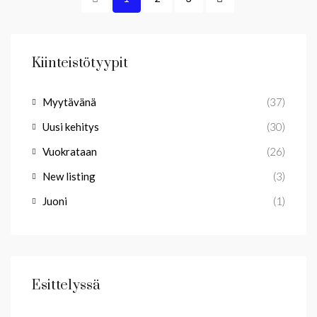
Kiinteistötyypit
Myytävänä
(37)
Uusi kehitys
(30)
Vuokrataan
(26)
New listing
(3)
Juoni
(1)
Esittelyssä
osoitteesta
1,100 €/viikko
Lomas del Higueron