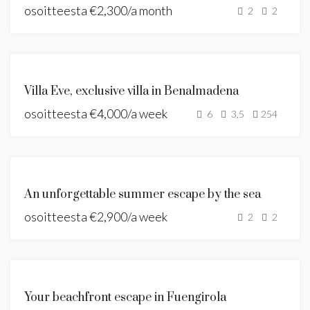
osoitteesta
€2,300/a month
VUOKRATAAN
2
2
ESITTELYSSÄ
VUOKRATAAN
Villa Eve, exclusive villa in Benalmadena
LOMA-
osoitteesta
ASUNTO
€4,000/a week
6
3,5
254
ESITTELYSSÄ
VUOKRATAAN
An unforgettable summer escape by the sea
LUXURY
osoitteesta
RENTAL
€2,900/a week
NEW
2
2
LISTING
ESITTELYSSÄ
VUOKRATAAN
Your beachfront escape in Fuengirola
LOMAVUOKRAUS