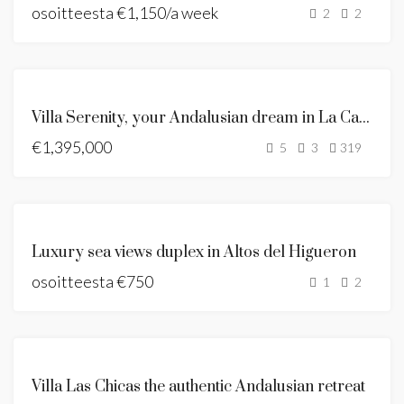
osoitteesta
NEW LISTING
€1,150/a week
2
2
ANDALUSIAN
Villa Serenity, your Andalusian dream in La Capellania
STYLE VILLA
€1,395,000
MYYTÄVÄNÄ
5
3
319
NEW LISTING
VUOKRATAAN
Luxury sea views duplex in Altos del Higueron
LOMAVUOKRAUS
osoitteesta
LOMA-ASUNTO
€750
1
2
NEW LISTING
ANDALUSIAN
Villa Las Chicas the authentic Andalusian retreat
STYLE VILLA