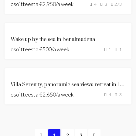
osoitteesta
€2,950/a week
VUOKRATAAN
4
3
273
LOMA-
ASUNTO
VUOKRATAAN
Wake up by the sea in Benalmadena
LOMAVUOKRAUS
osoitteesta
€500/a week
1
1
ANDALUSIAN
Villa Serenity, panoramic sea views retreat in La Capellania
STYLE VILLA
osoitteesta
€2,650/a week
VUOKRATAAN
4
3
NEW LISTING
1
2
3