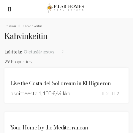
Etusivu
Kahvinkeitin
Kahvinkeitin
Lajittelu:
Oletusjärjestys
29 Properties
ESITTELYSSÄ
VUOKRATAAN
Live the Costa del Sol dream in El Higueron
LOMA-
osoitteesta
ASUNTO
1,100 €/viikko
2
2
ESITTELYSSÄ
VUOKRATAAN
Your Home by the Mediterranean
UUSI LISTAUS