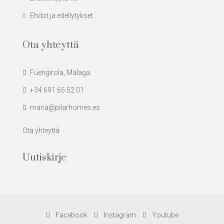
Ehdot ja edellytykset
Ota yhteyttä
Fuengirola, Málaga
+34 691 65 52 01
maria@pilarhomes.es
Ota yhteyttä
Uutiskirje
Facebook
Instagram
Youtube